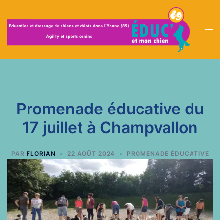
Aller
au
Ouvr
contenu
le
men
Promenade éducative du
17 juillet à Champvallon
PAR
FLORIAN
22 AOÛT 2024
PROMENADE ÉDUCATIVE