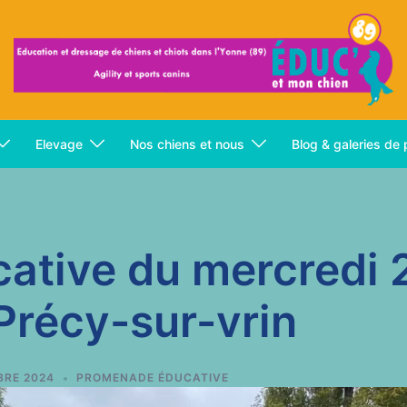
Elevage
Nos chiens et nous
Blog & galeries de
ative du mercredi 
Précy-sur-vrin
BRE 2024
PROMENADE ÉDUCATIVE