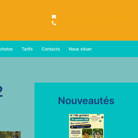
florian.severin@educetmonchien89.fr
06 63 08 35 92
 photos
Tarifs
Contacts
Nous situer
2
Nouveautés