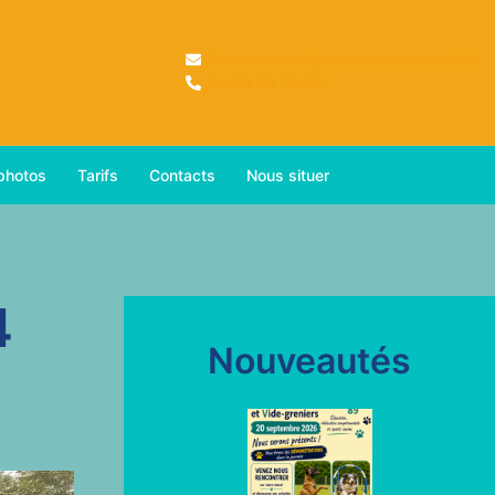
florian.severin@educetmonchien89.fr
06 63 08 35 92
 photos
Tarifs
Contacts
Nous situer
4
Nouveautés