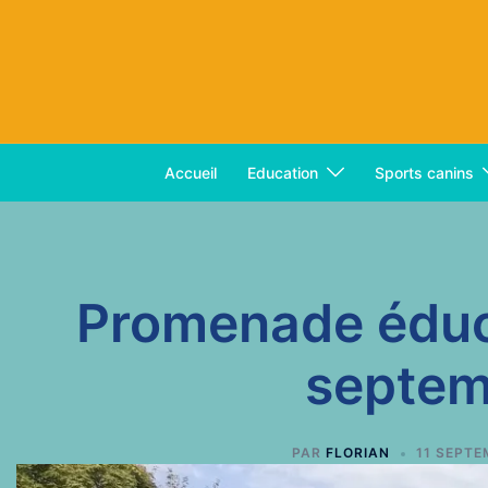
Aller
au
contenu
Accueil
Education
Sports canins
Promenade éduc
septem
PAR
FLORIAN
11 SEPTE